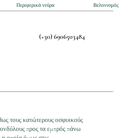
Περιφερικά νεύρα
Βελονισμός
(+30) 6906503484
θως τους κατώτερους οσφυικούς
πονδύλους προς τα εμπρός πάνω
 η οποία όμως στις