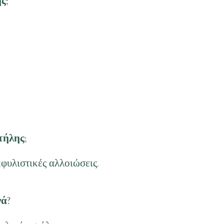
ς;
τήλης;
κφυλιστικές αλλοιώσεις.
νά?