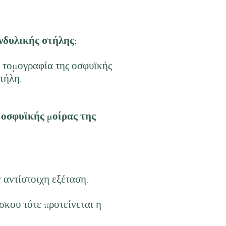
νδυλικής στήλης;
ή τομογραφία της οσφυϊκής
τήλη.
 οσφυϊκής μοίρας της
 αντίστοιχη εξέταση.
κου τότε προτείνεται η