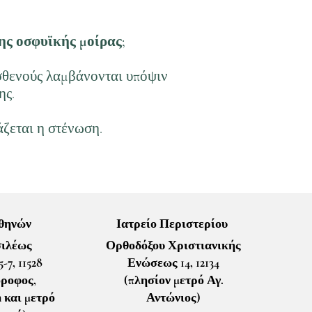
ης οσφυϊκής μοίρας;
ασθενούς λαμβάνονται υπόψιν
ης.
άζεται η στένωση.
Αθηνών
Ιατρείο Περιστερίου
ιλέως
Ορθοδόξου Χριστιανικής
-7, 11528
Ενώσεως 14, 12134
όροφος,
(πλησίον μετρό Αγ.
n και μετρό
Αντώνιος)