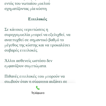
εντός του νωτιαίου μυελού
σχηματίζοντας μία κύστη.
Επιπλοκές
Σε κάποιες περιπτώσεις η
συριγγομυελία μπορεί να εξελιχθεί, να
αναπτυχθεί σε σημαντικό βαθμό το
μέγεθος της κύστης και να προκαλέσει
σοβαρές επιπλοκές.
Άλλοι ασθενείς ωστόσο δεν
εμφανίζουν συμπτώματα.
Πιθανές επιπλοκές που μπορούν να
συμβούν όταν η σύρριγγα αυξάνει σε
μέγεθος ή φαίνεται να βλάπτει νεύρα
της σπονδυλικής στήλης είναι οι
Τηλέφωνο
παρακάτω: